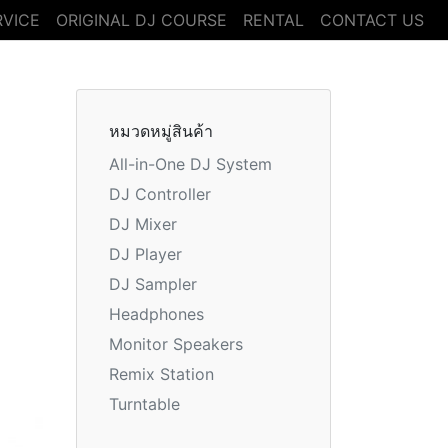
RVICE
ORIGINAL DJ COURSE
RENTAL
CONTACT US
หมวดหมู่สินค้า
All-in-One DJ System
DJ Controller
DJ Mixer
DJ Player
DJ Sampler
Headphones
Monitor Speakers
Remix Station
Turntable