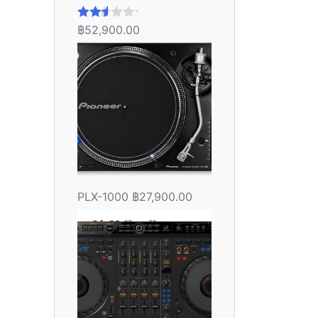
฿
52,900.00
ให้
คะแน
น
2.56
ตั้งแต่
1-5
คะแน
น
PLX-1000
฿
27,900.00