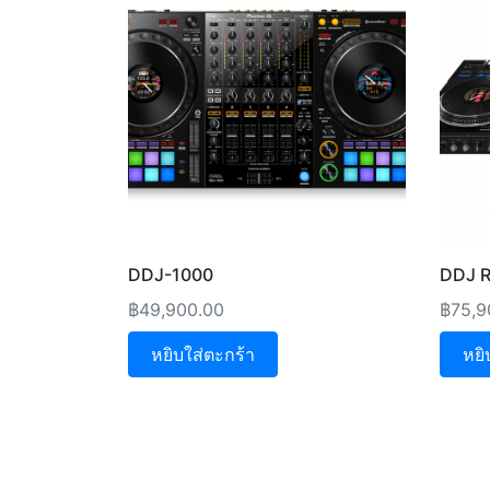
DDJ-1000
DDJ 
฿
49,900.00
฿
75,9
หยิบใส่ตะกร้า
หยิ