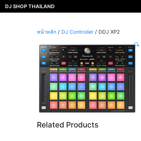
Skip
DJ SHOP THAILAND
to
content
หน้าหลัก
/
DJ Controller
/ DDJ XP2
🔍
Related Products