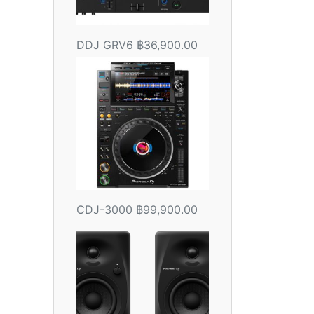
DDJ GRV6
฿
36,900.00
CDJ-3000
฿
99,900.00