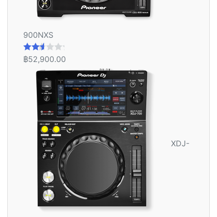
900NXS
฿
52,900.00
ให้
คะแน
น
2.56
ตั้งแต่
1-5
คะแน
น
XDJ-