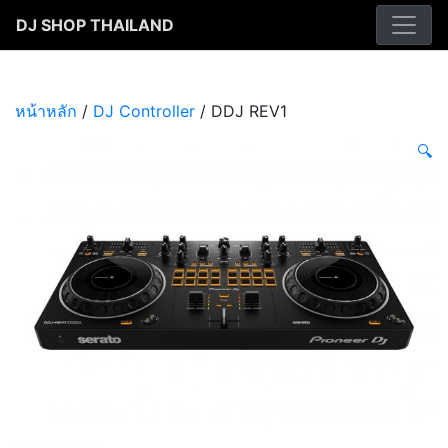
Skip
DJ SHOP THAILAND
to
content
หน้าหลัก
/
DJ Controller
/ DDJ REV1
🔍