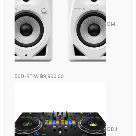
DM-
50D-BT-W
฿
9,900.00
DDJ