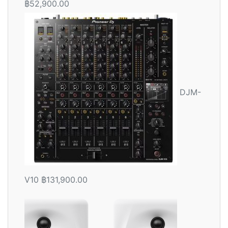
฿
52,900.00
ให้
คะแน
น
2.56
ตั้งแต่
1-5
คะแน
น
DJM-
V10
฿
131,900.00