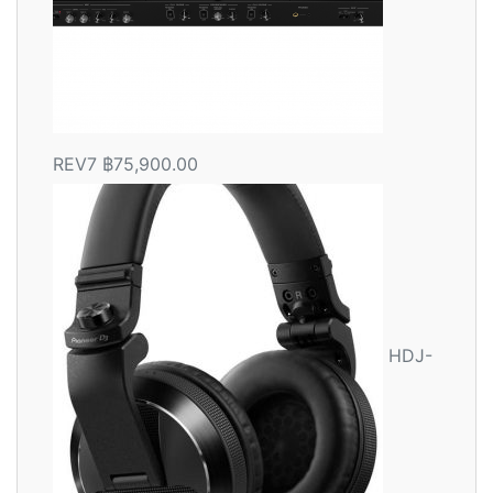
REV7
฿
75,900.00
HDJ-