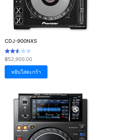
CDJ-900NXS
฿
52,900.00
ให้
คะแน
หยิบใส่ตะกร้า
น
2.56
ตั้งแต่
1-5
คะแน
น