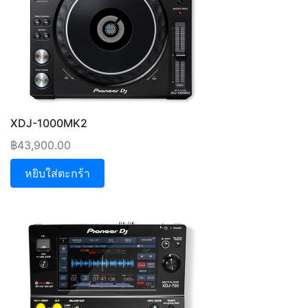
XDJ-1000MK2
฿
43,900.00
หยิบใส่ตะกร้า