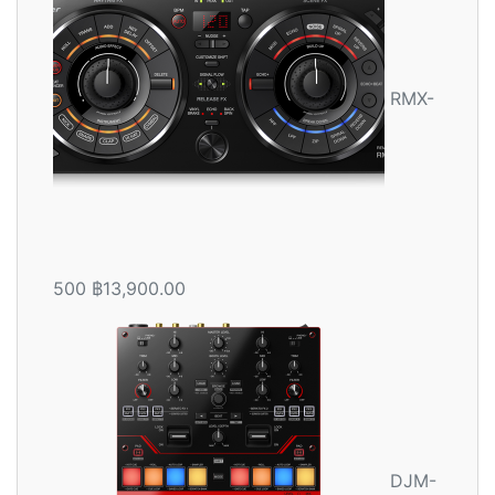
1-5
คะแน
น
RMX-
500
฿
13,900.00
DJM-