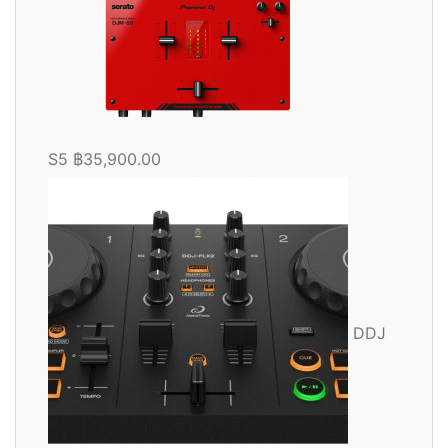
S5
฿
35,900.00
DDJ