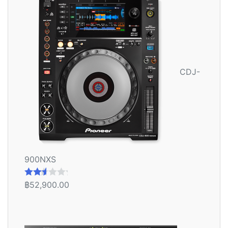
CDJ-
900NXS
฿
52,900.00
ให้
คะแน
น
2.56
ตั้งแต่