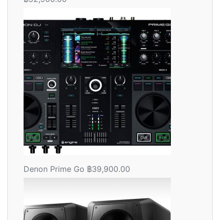
คะแน
น
2.56
ตั้งแต่
1-5
คะแน
น
Denon Prime Go
฿
39,900.00