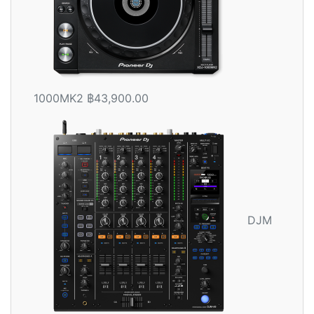
1000MK2
฿
43,900.00
DJM