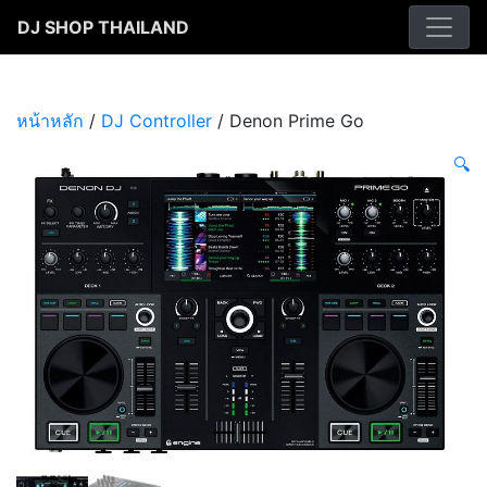
Skip
DJ SHOP THAILAND
to
content
หน้าหลัก
/
DJ Controller
/ Denon Prime Go
🔍