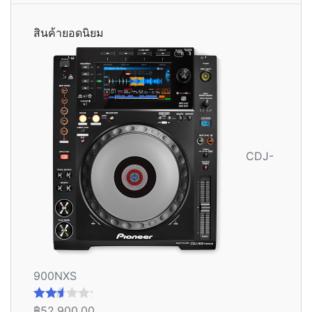
สินค้ายอดนิยม
CDJ-
900NXS
฿
52,900.00
ให้