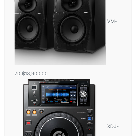
VM-
70
฿
18,900.00
XDJ-