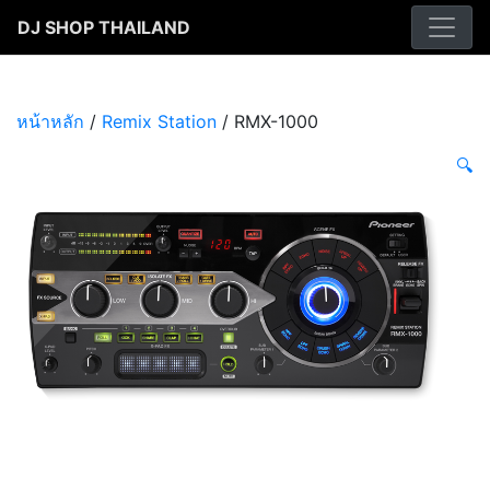
Skip
DJ SHOP THAILAND
to
content
หน้าหลัก
/
Remix Station
/ RMX-1000
🔍