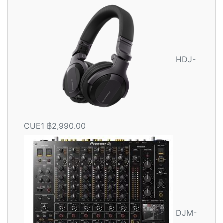
HDJ-
CUE1
฿
2,990.00
DJM-