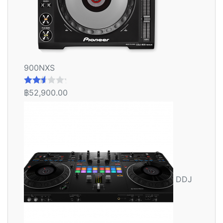
900NXS
฿
52,900.00
ให้
คะแน
น
2.56
ตั้งแต่
1-5
คะแน
น
DDJ