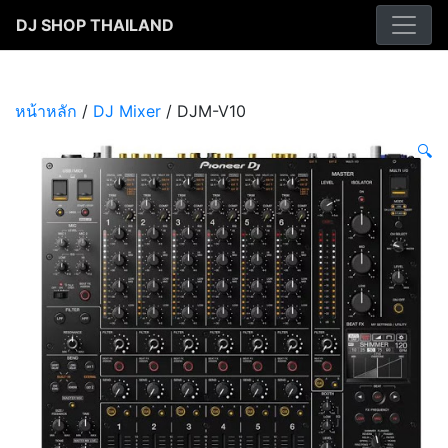
Skip
DJ SHOP THAILAND
to
content
หน้าหลัก
/
DJ Mixer
/ DJM-V10
🔍