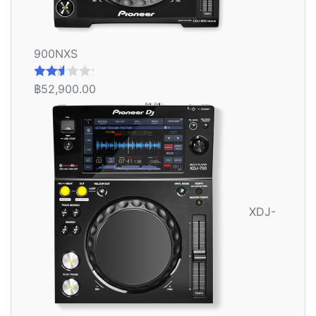
900NXS
฿
52,900.00
ให้
คะแน
น
2.56
ตั้งแต่
1-5
คะแน
น
XDJ-